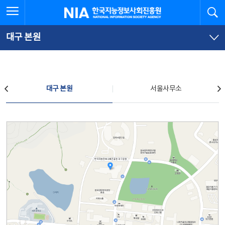
본
전
전체메뉴 열기
검
한국지능정보사회진흥원
문
체
바
메
로
뉴
가
바
대구 본원
기
로
가
기
찾아오시는 길
대구 본원
서울사무소
대구 본원