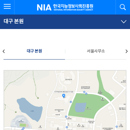
본
전
전체메뉴 열기
검
한국지능정보사회진흥원
문
체
바
메
로
뉴
가
바
대구 본원
기
로
가
기
찾아오시는 길
대구 본원
서울사무소
대구 본원