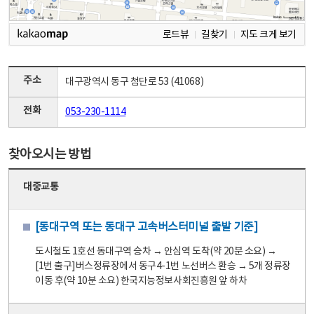
로드뷰
길찾기
지도 크게 보기
주소
대구광역시 동구 첨단로 53 (41068)
전화
053-230-1114
찾아오시는 방법
대중교통
[동대구역 또는 동대구 고속버스터미널 출발 기준]
도시철도 1호선 동대구역 승차 → 안심역 도착(약 20분 소요) →
[1번 출구]버스정류장에서 동구4-1번 노선버스 환승 → 5개 정류장
이동 후(약 10분 소요) 한국지능정보사회진흥원 앞 하차