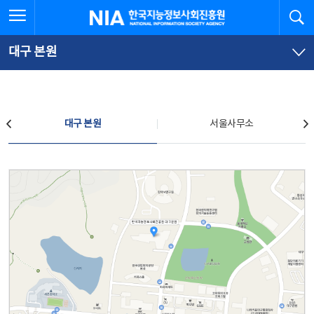
본
전
전체메뉴 열기
검
한국지능정보사회진흥원
문
체
바
메
로
뉴
가
바
대구 본원
기
로
가
기
찾아오시는 길
대구 본원
서울사무소
대구 본원