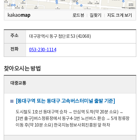
로드뷰
길찾기
지도 크게 보기
주소
대구광역시 동구 첨단로 53 (41068)
전화
053-230-1114
찾아오시는 방법
대중교통
[동대구역 또는 동대구 고속버스터미널 출발 기준]
도시철도 1호선 동대구역 승차 → 안심역 도착(약 20분 소요) →
[1번 출구]버스정류장에서 동구4-1번 노선버스 환승 → 5개 정류장
이동 후(약 10분 소요) 한국지능정보사회진흥원 앞 하차