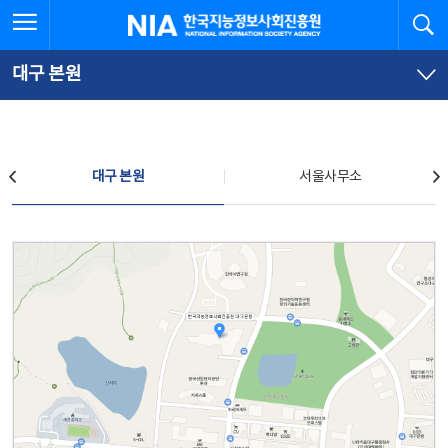
본
전
전체메뉴 열기
검
한국지능정보사회진흥원
문
체
바
메
로
뉴
가
바
대구 본원
기
로
가
기
찾아오시는 길
대구 본원
서울사무소
대구 본원