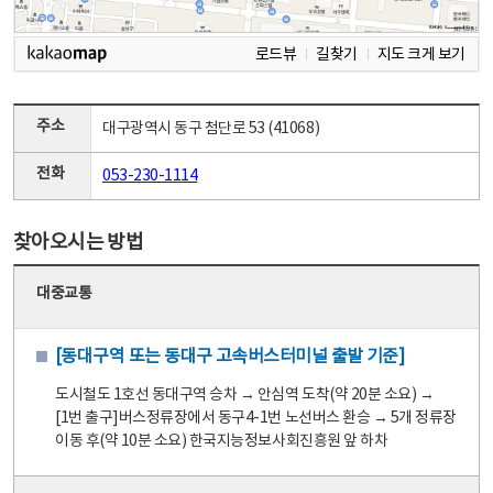
로드뷰
길찾기
지도 크게 보기
주소
대구광역시 동구 첨단로 53 (41068)
전화
053-230-1114
찾아오시는 방법
대중교통
[동대구역 또는 동대구 고속버스터미널 출발 기준]
도시철도 1호선 동대구역 승차 → 안심역 도착(약 20분 소요) →
[1번 출구]버스정류장에서 동구4-1번 노선버스 환승 → 5개 정류장
이동 후(약 10분 소요) 한국지능정보사회진흥원 앞 하차