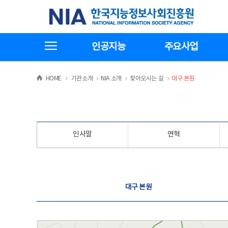
본
전
한국지능정보사회진흥원
문
체
바
메
로
뉴
가
바
전체메뉴보기
기
로
인공지능
주요사업
가
기
>
>
>
>
HOME
기관소개
NIA 소개
찾아오시는 길
대구 본원
인사말
연혁
찾아오시는 길
대구 본원
대구 본원