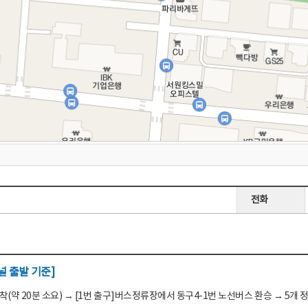
전화
 출발 기준]
(약 20분 소요) → [1번 출구]버스정류장에서 동구4-1번 노선버스 환승 → 5개