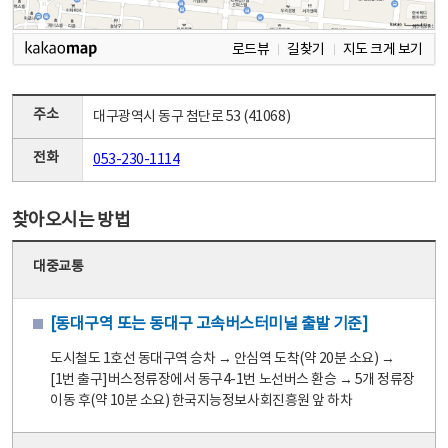
로드뷰
길찾기
지도 크게 보기
주소
대구광역시 동구 첨단로 53 (41068)
전화
053-230-1114
찾아오시는 방법
대중교통
[동대구역 또는 동대구 고속버스터미널 출발 기준]
도시철도 1호선 동대구역 승차 → 안심역 도착(약 20분 소요) →
[1번 출구]버스정류장에서 동구4-1번 노선버스 환승 → 5개 정류장
이동 후(약 10분 소요) 한국지능정보사회진흥원 앞 하차