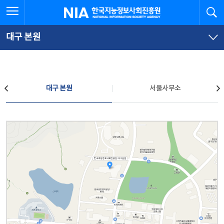
본
전
전체메뉴 열기
검
한국지능정보사회진흥원
문
체
바
메
로
뉴
가
바
대구 본원
기
로
가
기
찾아오시는 길
대구 본원
서울사무소
대구 본원