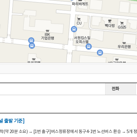
전화
 출발 기준]
(약 20분 소요) → [1번 출구]버스정류장에서 동구4-1번 노선버스 환승 → 5개