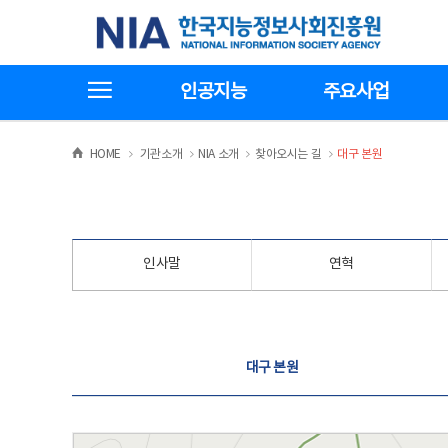
본
전
한국지능정보사회진흥원
문
체
바
메
로
뉴
가
바
전체메뉴보기
기
로
인공지능
주요사업
가
기
>
>
>
>
HOME
기관소개
NIA 소개
찾아오시는 길
대구 본원
인사말
연혁
찾아오시는 길
대구 본원
대구 본원