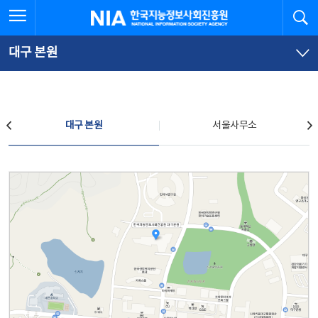
본
전
전체메뉴 열기
검
한국지능정보사회진흥원
문
체
바
메
로
뉴
가
바
대구 본원
기
로
가
기
찾아오시는 길
대구 본원
서울사무소
대구 본원