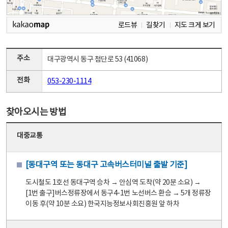
로드뷰
길찾기
지도 크게 보기
주소
대구광역시 동구 첨단로 53 (41068)
전화
053-230-1114
찾아오시는 방법
대중교통
[동대구역 또는 동대구 고속버스터미널 출발 기준]
도시철도 1호선 동대구역 승차 → 안심역 도착(약 20분 소요) →
[1번 출구]버스정류장에서 동구4-1번 노선버스 환승 → 5개 정류장
이동 후(약 10분 소요) 한국지능정보사회진흥원 앞 하차