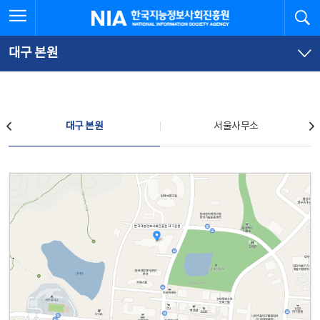
본
전
전체메뉴 열기
검
한국지능정보사회진흥원
문
체
바
메
로
뉴
가
바
대구 본원
기
로
가
기
찾아오시는 길
대구 본원
서울사무소
대구 본원