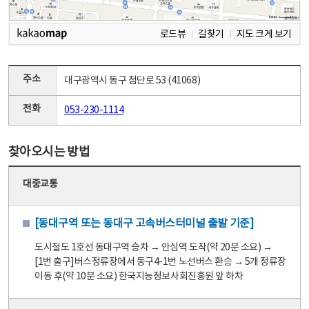
로드뷰
길찾기
지도 크게 보기
주소
대구광역시 동구 첨단로 53 (41068)
전화
053-230-1114
찾아오시는 방법
대중교통
[동대구역 또는 동대구 고속버스터미널 출발 기준]
도시철도 1호선 동대구역 승차 → 안심역 도착(약 20분 소요) →
[1번 출구]버스정류장에서 동구4-1번 노선버스 환승 → 5개 정류장
이동 후(약 10분 소요) 한국지능정보사회진흥원 앞 하차