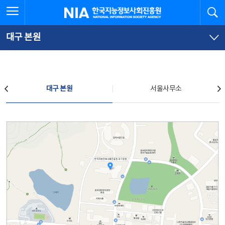
본
전
전체메뉴 열기
검
한국지능정보사회진흥원
문
체
바
메
로
뉴
가
바
대구 본원
기
로
가
기
찾아오시는 길
대구 본원
서울사무소
대구 본원