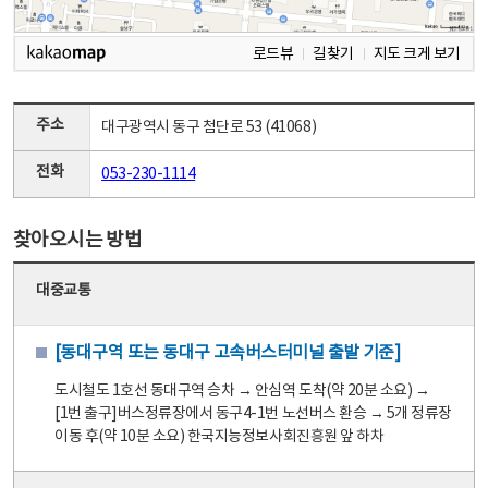
로드뷰
길찾기
지도 크게 보기
주소
대구광역시 동구 첨단로 53 (41068)
전화
053-230-1114
찾아오시는 방법
대중교통
[동대구역 또는 동대구 고속버스터미널 출발 기준]
도시철도 1호선 동대구역 승차 → 안심역 도착(약 20분 소요) →
[1번 출구]버스정류장에서 동구4-1번 노선버스 환승 → 5개 정류장
이동 후(약 10분 소요) 한국지능정보사회진흥원 앞 하차