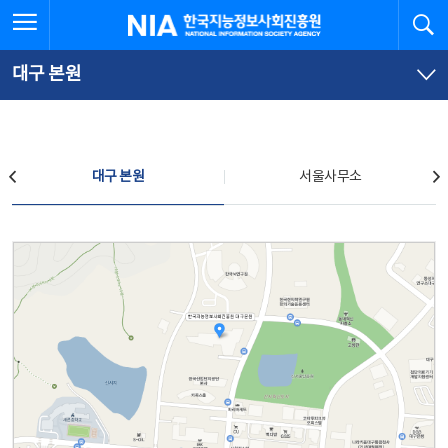
본
전
전체메뉴 열기
검
한국지능정보사회진흥원
문
체
바
메
로
뉴
가
바
대구 본원
기
로
가
기
찾아오시는 길
대구 본원
서울사무소
대구 본원