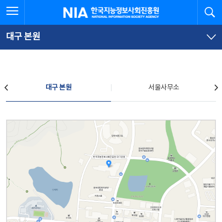
본
전
전체메뉴 열기
검
한국지능정보사회진흥원
문
체
바
메
로
뉴
가
바
대구 본원
기
로
가
기
찾아오시는 길
대구 본원
서울사무소
대구 본원