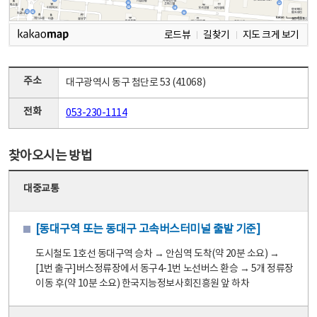
로드뷰
길찾기
지도 크게 보기
주소
대구광역시 동구 첨단로 53 (41068)
전화
053-230-1114
찾아오시는 방법
대중교통
[동대구역 또는 동대구 고속버스터미널 출발 기준]
도시철도 1호선 동대구역 승차 → 안심역 도착(약 20분 소요) →
[1번 출구]버스정류장에서 동구4-1번 노선버스 환승 → 5개 정류장
이동 후(약 10분 소요) 한국지능정보사회진흥원 앞 하차