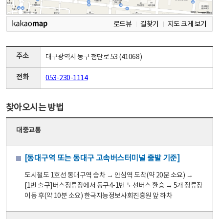
로드뷰
길찾기
지도 크게 보기
주소
대구광역시 동구 첨단로 53 (41068)
전화
053-230-1114
찾아오시는 방법
대중교통
[동대구역 또는 동대구 고속버스터미널 출발 기준]
도시철도 1호선 동대구역 승차 → 안심역 도착(약 20분 소요) →
[1번 출구]버스정류장에서 동구4-1번 노선버스 환승 → 5개 정류장
이동 후(약 10분 소요) 한국지능정보사회진흥원 앞 하차