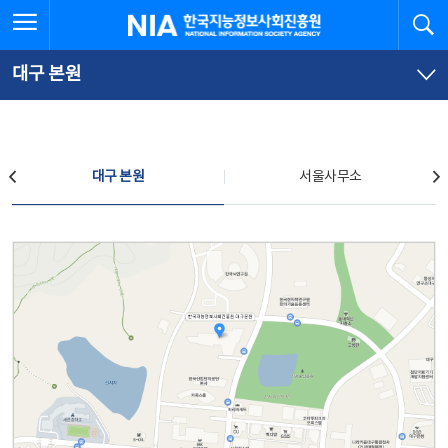
본
전
전체메뉴 열기
검
한국지능정보사회진흥원
문
체
바
메
로
뉴
가
바
대구 본원
기
로
가
기
찾아오시는 길
대구 본원
서울사무소
대구 본원