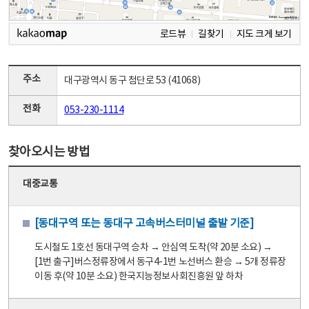
로드뷰
길찾기
지도 크게 보기
주소
대구광역시 동구 첨단로 53 (41068)
전화
053-230-1114
찾아오시는 방법
대중교통
[동대구역 또는 동대구 고속버스터미널 출발 기준]
도시철도 1호선 동대구역 승차 → 안심역 도착(약 20분 소요) →
[1번 출구]버스정류장에서 동구4-1번 노선버스 환승 → 5개 정류장
이동 후(약 10분 소요) 한국지능정보사회진흥원 앞 하차