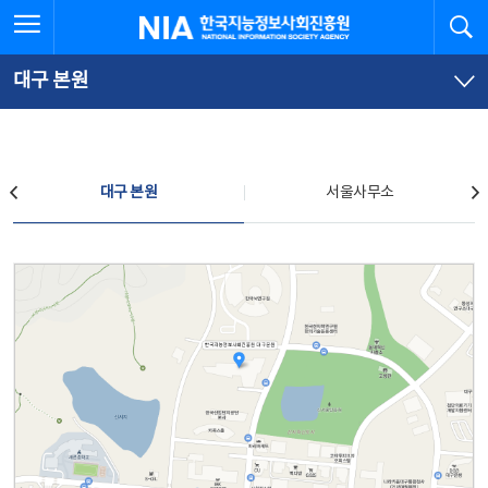
본
전
전체메뉴 열기
검
한국지능정보사회진흥원
문
체
바
메
로
뉴
가
바
대구 본원
기
로
가
기
찾아오시는 길
대구 본원
서울사무소
대구 본원