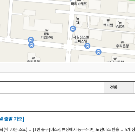
전화
 출발 기준]
(약 20분 소요) → [1번 출구]버스정류장에서 동구4-1번 노선버스 환승 → 5개