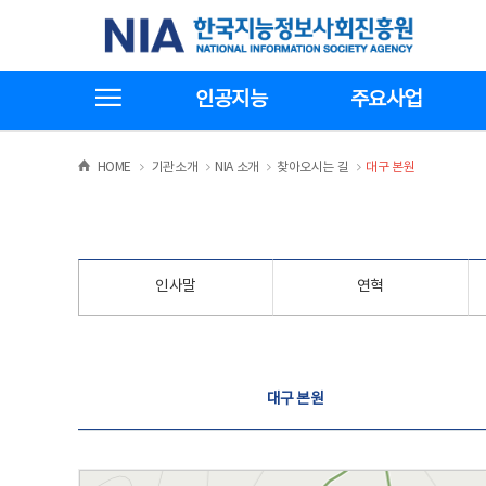
본
전
한국지능정보사회진흥원
문
체
바
메
로
뉴
가
바
전체메뉴보기
기
로
인공지능
주요사업
가
기
>
>
>
>
HOME
기관소개
NIA 소개
찾아오시는 길
대구 본원
인사말
연혁
찾아오시는 길
대구 본원
대구 본원