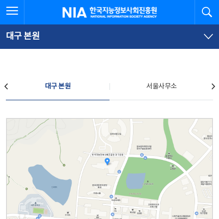
본
전
전체메뉴 열기
검
한국지능정보사회진흥원
문
체
바
메
로
뉴
가
바
대구 본원
기
로
가
기
찾아오시는 길
대구 본원
서울사무소
대구 본원