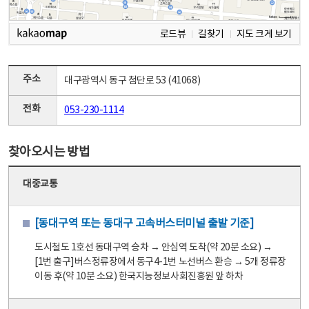
로드뷰
길찾기
지도 크게 보기
주소
대구광역시 동구 첨단로 53 (41068)
전화
053-230-1114
찾아오시는 방법
대중교통
[동대구역 또는 동대구 고속버스터미널 출발 기준]
도시철도 1호선 동대구역 승차 → 안심역 도착(약 20분 소요) →
[1번 출구]버스정류장에서 동구4-1번 노선버스 환승 → 5개 정류장
이동 후(약 10분 소요) 한국지능정보사회진흥원 앞 하차