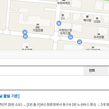
전화
 출발 기준]
(약 20분 소요) → [1번 출구]버스정류장에서 동구4-1번 노선버스 환승 → 5개