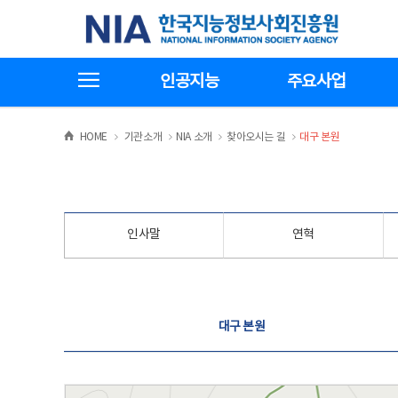
본
전
한국지능정보사회진흥원
문
체
바
메
로
뉴
가
바
전체메뉴보기
기
로
인공지능
주요사업
가
기
>
>
>
>
HOME
기관소개
NIA 소개
찾아오시는 길
대구 본원
인사말
연혁
찾아오시는 길
대구 본원
대구 본원