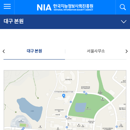
본
전
전체메뉴 열기
검
한국지능정보사회진흥원
문
체
바
메
로
뉴
가
바
대구 본원
기
로
가
기
찾아오시는 길
대구 본원
서울사무소
대구 본원