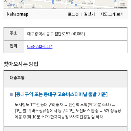
로드뷰
길찾기
지도 크게 보기
주소
대구광역시 동구 첨단로 53 (41068)
전화
053-230-1114
찾아오시는 방법
대중교통
[동대구역 또는 동대구 고속버스터미널 출발 기준]
도시철도 1호선 동대구역 승차 → 안심역 도착(약 20분 소요) →
[1번 출구]버스정류장에서 동구4-1번 노선버스 환승 → 5개 정류장
이동 후(약 10분 소요) 한국지능정보사회진흥원 앞 하차