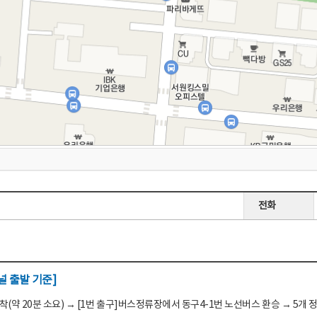
전화
 출발 기준]
(약 20분 소요) → [1번 출구]버스정류장에서 동구4-1번 노선버스 환승 → 5개