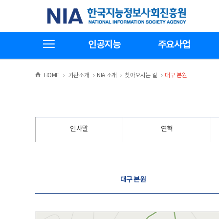
본
전
한국지능정보사회진흥원
문
체
바
메
로
뉴
가
바
전체메뉴보기
기
로
인공지능
주요사업
가
기
>
>
>
>
HOME
기관소개
NIA 소개
찾아오시는 길
대구 본원
인사말
연혁
찾아오시는 길
대구 본원
대구 본원