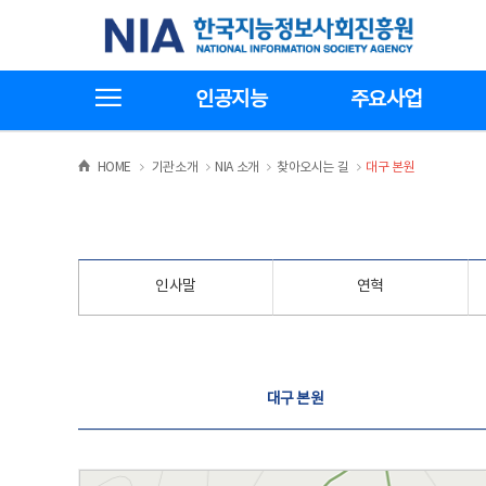
본
전
한국지능정보사회진흥원
문
체
바
메
로
뉴
가
바
전체메뉴보기
기
로
인공지능
주요사업
가
기
>
>
>
>
HOME
기관소개
NIA 소개
찾아오시는 길
대구 본원
인사말
연혁
찾아오시는 길
대구 본원
대구 본원