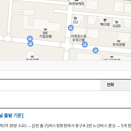
전화
 출발 기준]
(약 20분 소요) → [1번 출구]버스정류장에서 동구4-1번 노선버스 환승 → 5개