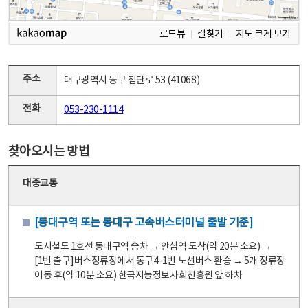
로드뷰
길찾기
지도 크게 보기
주소
대구광역시 동구 첨단로 53 (41068)
전화
053-230-1114
찾아오시는 방법
대중교통
[동대구역 또는 동대구 고속버스터미널 출발 기준]
도시철도 1호선 동대구역 승차 → 안심역 도착(약 20분 소요) →
[1번 출구]버스정류장에서 동구4-1번 노선버스 환승 → 5개 정류장
이동 후(약 10분 소요) 한국지능정보사회진흥원 앞 하차