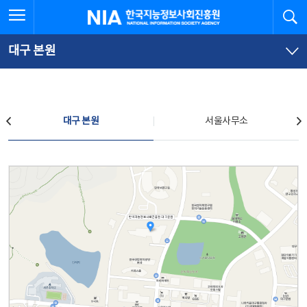
본
전
전체메뉴 열기
검
한국지능정보사회진흥원
문
체
바
메
로
뉴
가
바
대구 본원
기
로
가
기
찾아오시는 길
대구 본원
서울사무소
대구 본원