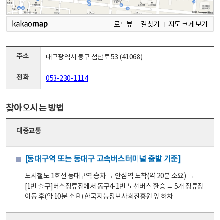
로드뷰
길찾기
지도 크게 보기
주소
대구광역시 동구 첨단로 53 (41068)
전화
053-230-1114
찾아오시는 방법
대중교통
[동대구역 또는 동대구 고속버스터미널 출발 기준]
도시철도 1호선 동대구역 승차 → 안심역 도착(약 20분 소요) →
[1번 출구]버스정류장에서 동구4-1번 노선버스 환승 → 5개 정류장
이동 후(약 10분 소요) 한국지능정보사회진흥원 앞 하차