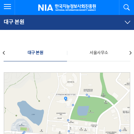
본
전
전체메뉴 열기
검
한국지능정보사회진흥원
문
체
바
메
로
뉴
가
바
대구 본원
기
로
가
기
찾아오시는 길
대구 본원
서울사무소
대구 본원