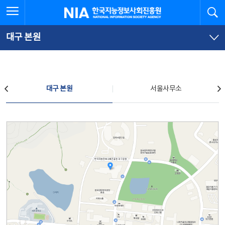
본
전
전체메뉴 열기
검
한국지능정보사회진흥원
문
체
바
메
로
뉴
가
바
대구 본원
기
로
가
기
찾아오시는 길
대구 본원
서울사무소
대구 본원