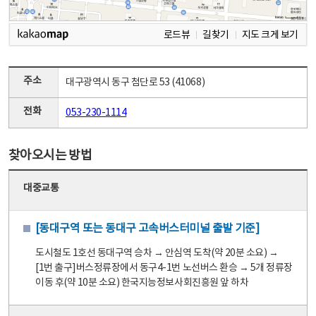
로드뷰
길찾기
지도 크게 보기
주소
대구광역시 동구 첨단로 53 (41068)
전화
053-230-1114
찾아오시는 방법
대중교통
[동대구역 또는 동대구 고속버스터미널 출발 기준]
도시철도 1호선 동대구역 승차 → 안심역 도착(약 20분 소요) →
[1번 출구]버스정류장에서 동구4-1번 노선버스 환승 → 5개 정류장
이동 후(약 10분 소요) 한국지능정보사회진흥원 앞 하차