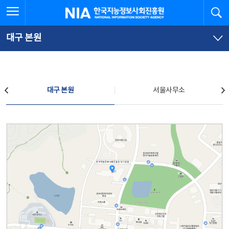
본
전
전체메뉴 열기
검
한국지능정보사회진흥원
문
체
바
메
로
뉴
가
바
대구 본원
기
로
가
기
찾아오시는 길
대구 본원
서울사무소
대구 본원