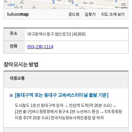
로드뷰
길찾기
지도 크게 보기
주소
대구광역시 동구 첨단로 53 (41068)
전화
053-230-1114
찾아오시는 방법
대중교통
[동대구역 또는 동대구 고속버스터미널 출발 기준]
도시철도 1호선 동대구역 승차 → 안심역 도착(약 20분 소요) →
[1번 출구]버스정류장에서 동구4-1번 노선버스 환승 → 5개 정류장
이동 후(약 10분 소요) 한국지능정보사회진흥원 앞 하차