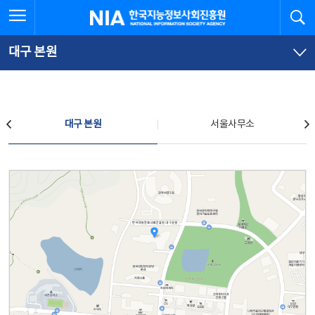
본
전
전체메뉴 열기
검
한국지능정보사회진흥원
문
체
바
메
로
뉴
가
바
대구 본원
기
로
가
기
찾아오시는 길
대구 본원
서울사무소
대구 본원