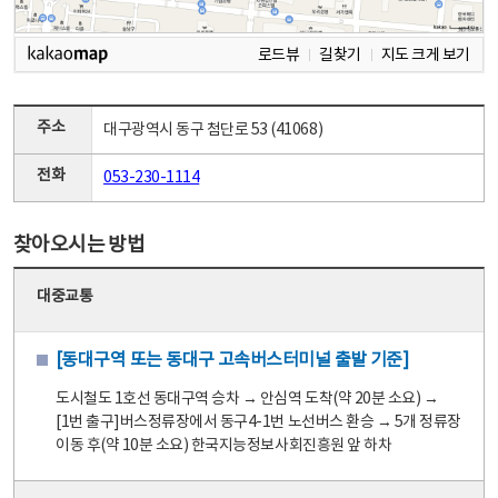
로드뷰
길찾기
지도 크게 보기
주소
대구광역시 동구 첨단로 53 (41068)
전화
053-230-1114
찾아오시는 방법
대중교통
[동대구역 또는 동대구 고속버스터미널 출발 기준]
도시철도 1호선 동대구역 승차 → 안심역 도착(약 20분 소요) →
[1번 출구]버스정류장에서 동구4-1번 노선버스 환승 → 5개 정류장
이동 후(약 10분 소요) 한국지능정보사회진흥원 앞 하차