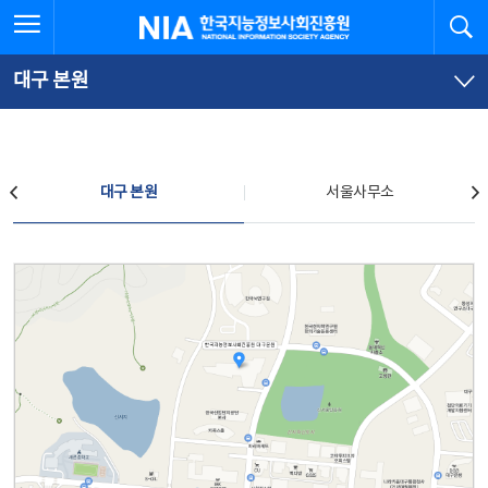
본
전
전체메뉴 열기
검
한국지능정보사회진흥원
문
체
바
메
로
뉴
가
바
대구 본원
기
로
가
기
찾아오시는 길
대구 본원
서울사무소
대구 본원