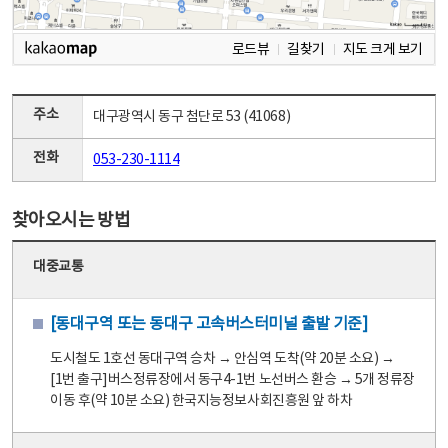
로드뷰
길찾기
지도 크게 보기
주소
대구광역시 동구 첨단로 53 (41068)
전화
053-230-1114
찾아오시는 방법
대중교통
[동대구역 또는 동대구 고속버스터미널 출발 기준]
도시철도 1호선 동대구역 승차 → 안심역 도착(약 20분 소요) →
[1번 출구]버스정류장에서 동구4-1번 노선버스 환승 → 5개 정류장
이동 후(약 10분 소요) 한국지능정보사회진흥원 앞 하차