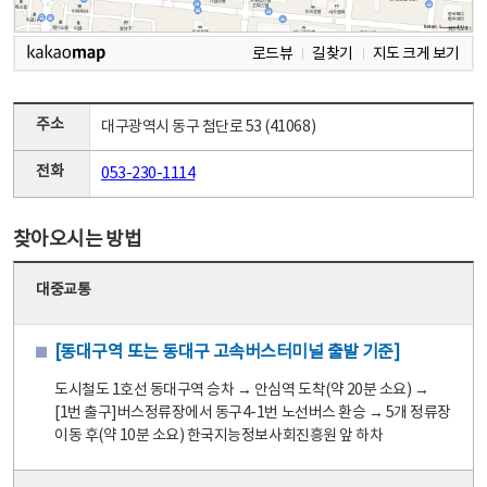
로드뷰
길찾기
지도 크게 보기
주소
대구광역시 동구 첨단로 53 (41068)
전화
053-230-1114
찾아오시는 방법
대중교통
[동대구역 또는 동대구 고속버스터미널 출발 기준]
도시철도 1호선 동대구역 승차 → 안심역 도착(약 20분 소요) →
[1번 출구]버스정류장에서 동구4-1번 노선버스 환승 → 5개 정류장
이동 후(약 10분 소요) 한국지능정보사회진흥원 앞 하차