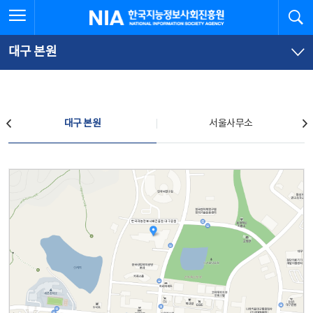
본
전
전체메뉴 열기
검
한국지능정보사회진흥원
문
체
바
메
로
뉴
가
바
대구 본원
기
로
가
기
찾아오시는 길
대구 본원
서울사무소
대구 본원