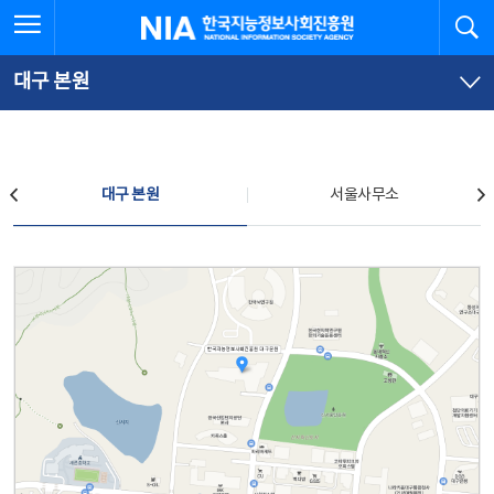
본
전
전체메뉴 열기
검
한국지능정보사회진흥원
문
체
바
메
로
뉴
가
바
대구 본원
기
로
가
기
찾아오시는 길
대구 본원
서울사무소
대구 본원