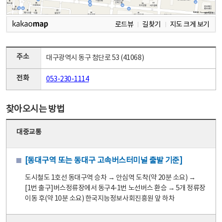
로드뷰
길찾기
지도 크게 보기
주소
대구광역시 동구 첨단로 53 (41068)
전화
053-230-1114
찾아오시는 방법
대중교통
[동대구역 또는 동대구 고속버스터미널 출발 기준]
도시철도 1호선 동대구역 승차 → 안심역 도착(약 20분 소요) →
[1번 출구]버스정류장에서 동구4-1번 노선버스 환승 → 5개 정류장
이동 후(약 10분 소요) 한국지능정보사회진흥원 앞 하차