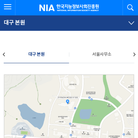
본
전
전체메뉴 열기
검
한국지능정보사회진흥원
문
체
바
메
로
뉴
가
바
대구 본원
기
로
가
기
찾아오시는 길
대구 본원
서울사무소
대구 본원