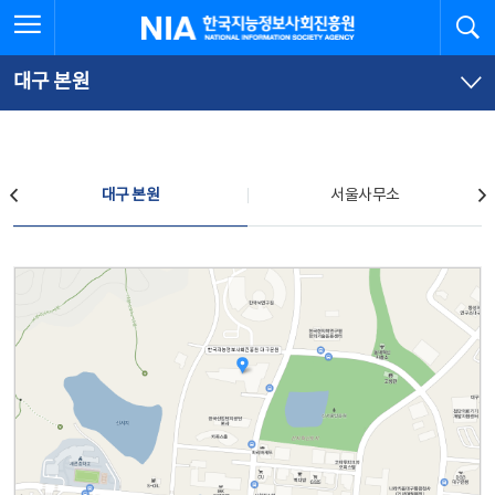
본
전
전체메뉴 열기
검
한국지능정보사회진흥원
문
체
바
메
로
뉴
가
바
대구 본원
기
로
가
기
찾아오시는 길
대구 본원
서울사무소
대구 본원