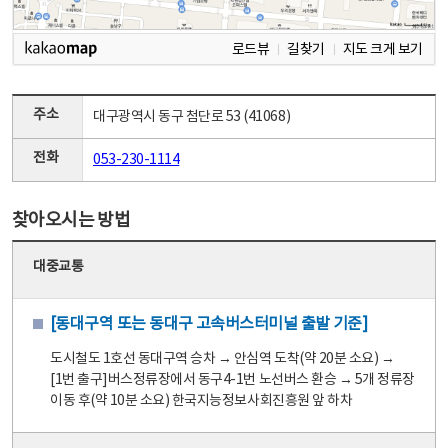
로드뷰
길찾기
지도 크게 보기
주소
대구광역시 동구 첨단로 53 (41068)
전화
053-230-1114
찾아오시는 방법
대중교통
[동대구역 또는 동대구 고속버스터미널 출발 기준]
도시철도 1호선 동대구역 승차 → 안심역 도착(약 20분 소요) →
[1번 출구]버스정류장에서 동구4-1번 노선버스 환승 → 5개 정류장
이동 후(약 10분 소요) 한국지능정보사회진흥원 앞 하차