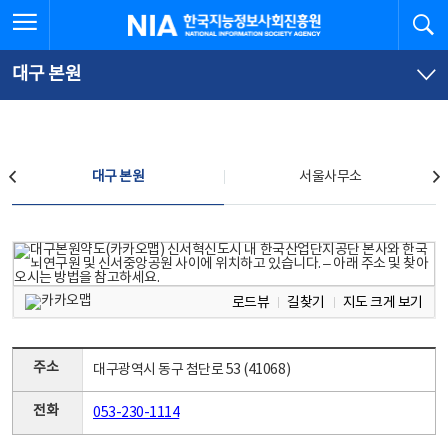
본
전
전체메뉴 열기
검
한국지능정보사회진흥원
문
체
바
메
로
뉴
가
바
대구 본원
기
로
가
기
찾아오시는 길
대구 본원
서울사무소
대구 본원
로드뷰
길찾기
지도 크게 보기
주소
대구광역시 동구 첨단로 53 (41068)
전화
053-230-1114