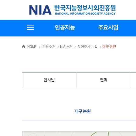
본
전
한국지능정보사회진흥원
문
체
바
메
로
뉴
가
바
전체메뉴보기
기
로
인공지능
주요사업
가
기
>
>
>
>
HOME
기관소개
NIA 소개
찾아오시는 길
대구 본원
인사말
연혁
찾아오시는 길
대구 본원
대구 본원