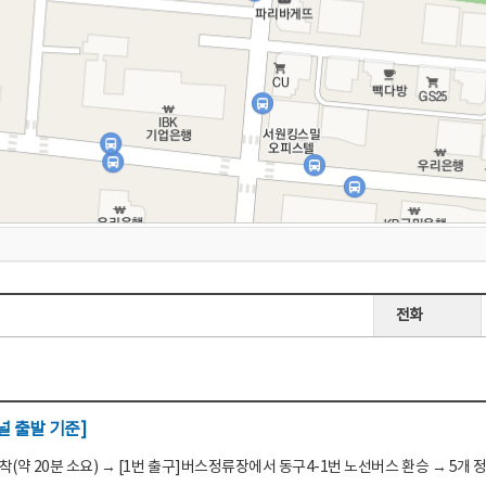
전화
 출발 기준]
(약 20분 소요) → [1번 출구]버스정류장에서 동구4-1번 노선버스 환승 → 5개