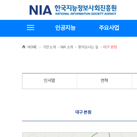
본
전
한국지능정보사회진흥원
문
체
바
메
로
뉴
가
바
전체메뉴보기
기
로
인공지능
주요사업
가
기
>
>
>
>
HOME
기관소개
NIA 소개
찾아오시는 길
대구 본원
인사말
연혁
찾아오시는 길
대구 본원
대구 본원