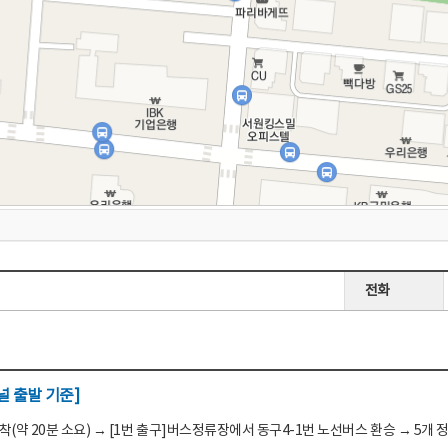
전화
 출발 기준]
(약 20분 소요) → [1번 출구]버스정류장에서 동구4-1번 노선버스 환승 → 5개