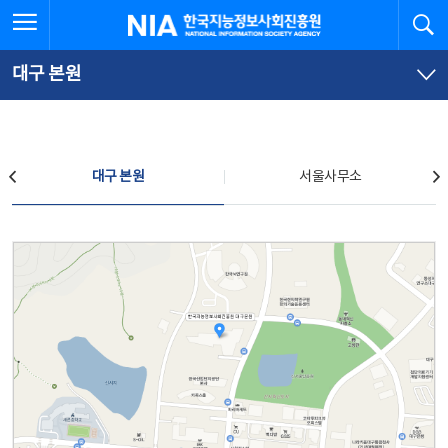
본
전
전체메뉴 열기
검
한국지능정보사회진흥원
문
체
바
메
로
뉴
가
바
대구 본원
기
로
가
기
찾아오시는 길
대구 본원
서울사무소
대구 본원