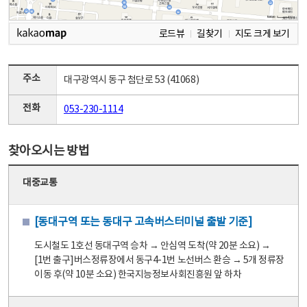
로드뷰
길찾기
지도 크게 보기
주소
대구광역시 동구 첨단로 53 (41068)
전화
053-230-1114
찾아오시는 방법
대중교통
[동대구역 또는 동대구 고속버스터미널 출발 기준]
도시철도 1호선 동대구역 승차 → 안심역 도착(약 20분 소요) →
[1번 출구]버스정류장에서 동구4-1번 노선버스 환승 → 5개 정류장
이동 후(약 10분 소요) 한국지능정보사회진흥원 앞 하차