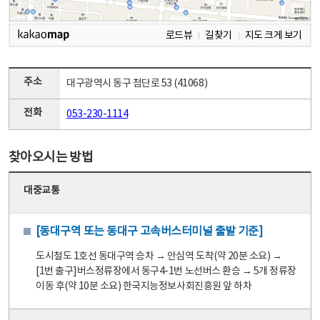
로드뷰
길찾기
지도 크게 보기
주소
대구광역시 동구 첨단로 53 (41068)
전화
053-230-1114
찾아오시는 방법
대중교통
[동대구역 또는 동대구 고속버스터미널 출발 기준]
도시철도 1호선 동대구역 승차 → 안심역 도착(약 20분 소요) →
[1번 출구]버스정류장에서 동구4-1번 노선버스 환승 → 5개 정류장
이동 후(약 10분 소요) 한국지능정보사회진흥원 앞 하차