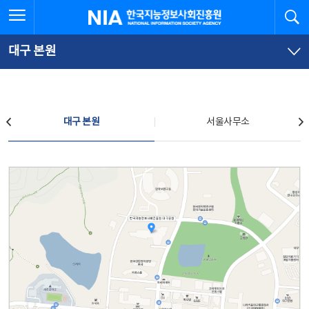
본
전
전체메뉴 열기
검
한국지능정보사회진흥원
문
체
바
메
로
뉴
가
바
대구 본원
기
로
가
기
찾아오시는 길
대구 본원
서울사무소
대구 본원