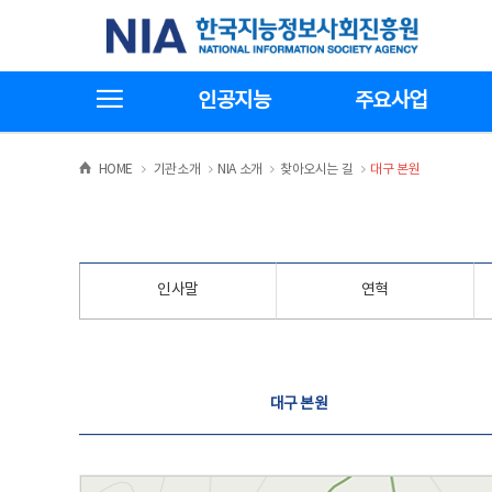
본
전
한국지능정보사회진흥원
문
체
바
메
로
뉴
가
바
전체메뉴보기
기
로
인공지능
주요사업
가
기
>
>
>
>
HOME
기관소개
NIA 소개
찾아오시는 길
대구 본원
인사말
연혁
찾아오시는 길
대구 본원
대구 본원