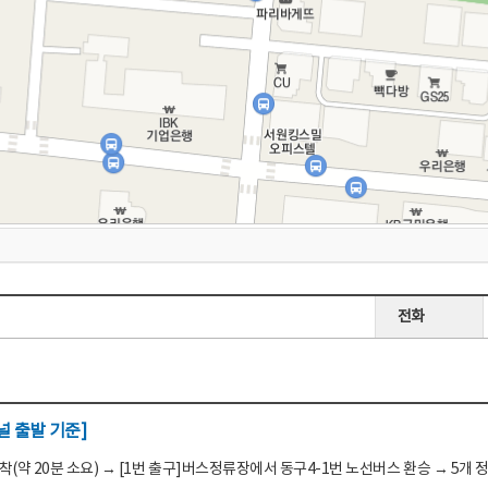
전화
 출발 기준]
(약 20분 소요) → [1번 출구]버스정류장에서 동구4-1번 노선버스 환승 → 5개