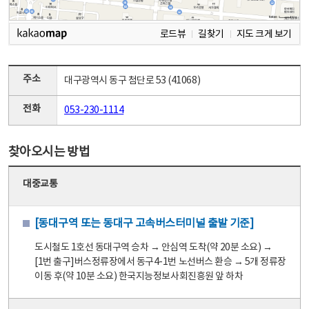
로드뷰
길찾기
지도 크게 보기
주소
대구광역시 동구 첨단로 53 (41068)
전화
053-230-1114
찾아오시는 방법
대중교통
[동대구역 또는 동대구 고속버스터미널 출발 기준]
도시철도 1호선 동대구역 승차 → 안심역 도착(약 20분 소요) →
[1번 출구]버스정류장에서 동구4-1번 노선버스 환승 → 5개 정류장
이동 후(약 10분 소요) 한국지능정보사회진흥원 앞 하차