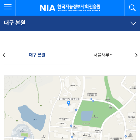
본
전
전체메뉴 열기
검
한국지능정보사회진흥원
문
체
바
메
로
뉴
가
바
대구 본원
기
로
가
기
찾아오시는 길
대구 본원
서울사무소
대구 본원