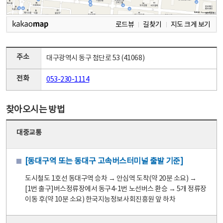
로드뷰
길찾기
지도 크게 보기
주소
대구광역시 동구 첨단로 53 (41068)
전화
053-230-1114
찾아오시는 방법
대중교통
[동대구역 또는 동대구 고속버스터미널 출발 기준]
도시철도 1호선 동대구역 승차 → 안심역 도착(약 20분 소요) →
[1번 출구]버스정류장에서 동구4-1번 노선버스 환승 → 5개 정류장
이동 후(약 10분 소요) 한국지능정보사회진흥원 앞 하차