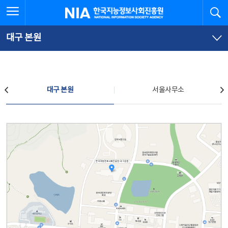
본
전
전체메뉴 열기
검
한국지능정보사회진흥원
문
체
바
메
로
뉴
가
바
대구 본원
기
로
가
기
찾아오시는 길
대구 본원
서울사무소
대구 본원