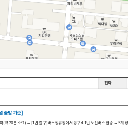
전화
 출발 기준]
(약 20분 소요) → [1번 출구]버스정류장에서 동구4-1번 노선버스 환승 → 5개