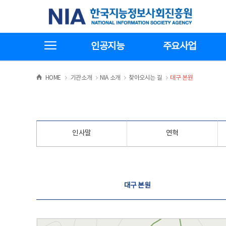
본
전
한국지능정보사회진흥원
문
체
바
메
로
뉴
가
바
전체메뉴보기
기
로
인공지능
주요사업
가
기
>
>
>
>
HOME
기관소개
NIA 소개
찾아오시는 길
대구 본원
인사말
연혁
찾아오시는 길
대구 본원
대구 본원