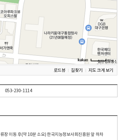
로드뷰
길찾기
지도 크게 보기
053-230-1114
 정류장 이동 후(약 10분 소요) 한국지능정보사회진흥원 앞 하차