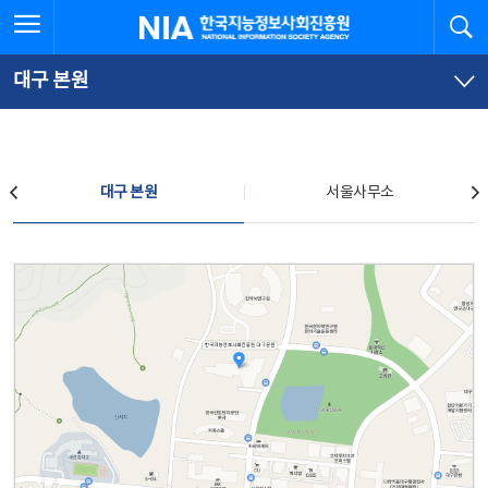
본
전
전체메뉴 열기
검
한국지능정보사회진흥원
문
체
바
메
로
뉴
가
바
대구 본원
기
로
가
기
찾아오시는 길
대구 본원
서울사무소
대구 본원