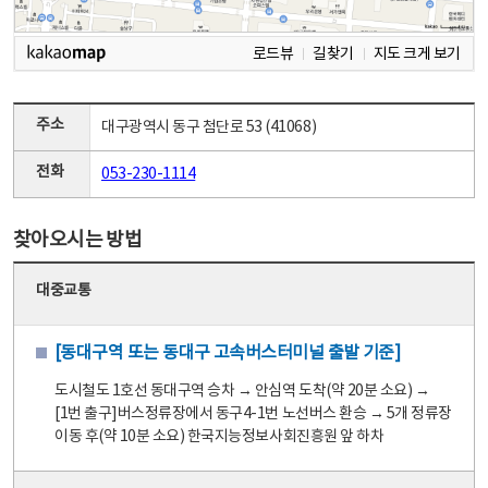
로드뷰
길찾기
지도 크게 보기
주소
대구광역시 동구 첨단로 53 (41068)
전화
053-230-1114
찾아오시는 방법
대중교통
[동대구역 또는 동대구 고속버스터미널 출발 기준]
도시철도 1호선 동대구역 승차 → 안심역 도착(약 20분 소요) →
[1번 출구]버스정류장에서 동구4-1번 노선버스 환승 → 5개 정류장
이동 후(약 10분 소요) 한국지능정보사회진흥원 앞 하차