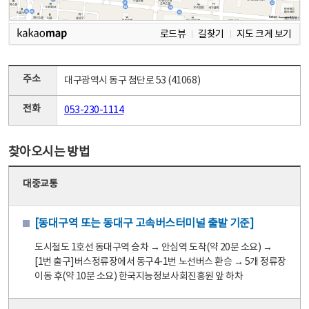
로드뷰
길찾기
지도 크게 보기
주소
대구광역시 동구 첨단로 53 (41068)
전화
053-230-1114
찾아오시는 방법
대중교통
[동대구역 또는 동대구 고속버스터미널 출발 기준]
도시철도 1호선 동대구역 승차 → 안심역 도착(약 20분 소요) →
[1번 출구]버스정류장에서 동구4-1번 노선버스 환승 → 5개 정류장
이동 후(약 10분 소요) 한국지능정보사회진흥원 앞 하차