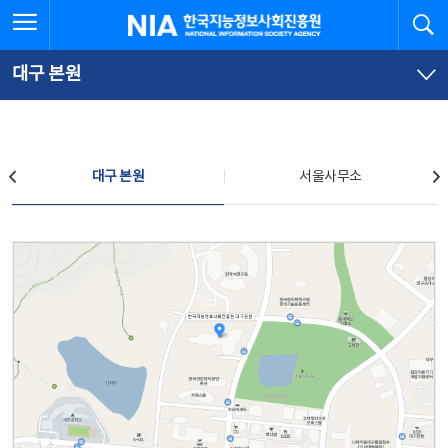
본
전
전체메뉴 열기
검
한국지능정보사회진흥원
문
체
바
메
로
뉴
가
바
대구 본원
기
로
가
기
찾아오시는 길
대구 본원
서울사무소
대구 본원