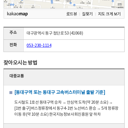
로드뷰
길찾기
지도 크게 보기
주소
대구광역시 동구 첨단로 53 (41068)
전화
053-230-1114
찾아오시는 방법
대중교통
[동대구역 또는 동대구 고속버스터미널 출발 기준]
도시철도 1호선 동대구역 승차 → 안심역 도착(약 20분 소요) →
[1번 출구]버스정류장에서 동구4-1번 노선버스 환승 → 5개 정류장
이동 후(약 10분 소요) 한국지능정보사회진흥원 앞 하차