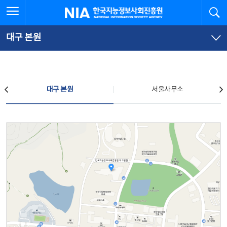
본
전
전체메뉴 열기
검
한국지능정보사회진흥원
문
체
바
메
로
뉴
가
바
대구 본원
기
로
가
기
찾아오시는 길
대구 본원
서울사무소
대구 본원