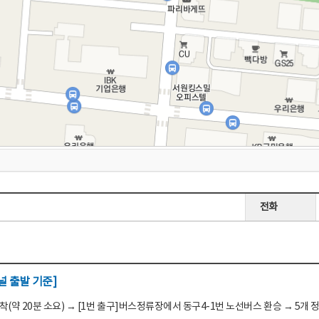
전화
 출발 기준]
(약 20분 소요) → [1번 출구]버스정류장에서 동구4-1번 노선버스 환승 → 5개