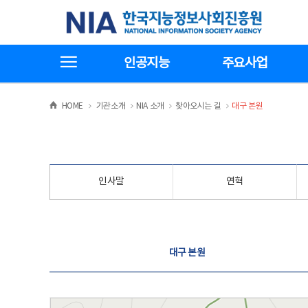
본
전
한국지능정보사회진흥원
문
체
바
메
로
뉴
가
바
전체메뉴보기
기
로
인공지능
주요사업
가
기
>
>
>
>
HOME
기관소개
NIA 소개
찾아오시는 길
대구 본원
인사말
연혁
찾아오시는 길
대구 본원
대구 본원