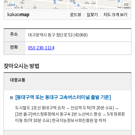
로드뷰
길찾기
지도 크게 보기
주소
대구광역시 동구 첨단로 53 (41068)
전화
053-230-1114
찾아오시는 방법
대중교통
[동대구역 또는 동대구 고속버스터미널 출발 기준]
도시철도 1호선 동대구역 승차 → 안심역 도착(약 20분 소요) →
[1번 출구]버스정류장에서 동구4-1번 노선버스 환승 → 5개 정류장
이동 후(약 10분 소요) 한국지능정보사회진흥원 앞 하차