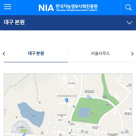
본
전
전체메뉴 열기
검
한국지능정보사회진흥원
문
체
바
메
로
뉴
가
바
대구 본원
기
로
가
기
찾아오시는 길
대구 본원
서울사무소
대구 본원