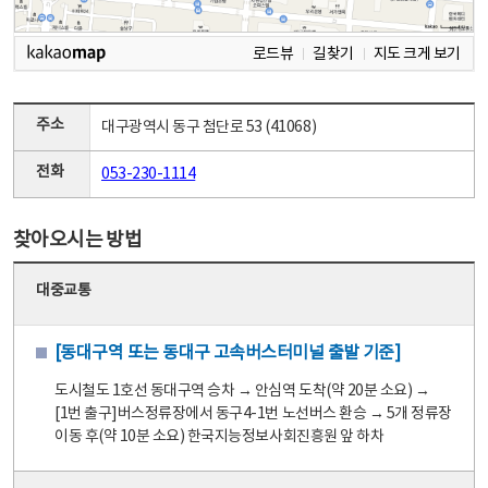
로드뷰
길찾기
지도 크게 보기
주소
대구광역시 동구 첨단로 53 (41068)
전화
053-230-1114
찾아오시는 방법
대중교통
[동대구역 또는 동대구 고속버스터미널 출발 기준]
도시철도 1호선 동대구역 승차 → 안심역 도착(약 20분 소요) →
[1번 출구]버스정류장에서 동구4-1번 노선버스 환승 → 5개 정류장
이동 후(약 10분 소요) 한국지능정보사회진흥원 앞 하차