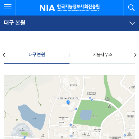
본
전
전체메뉴 열기
검
한국지능정보사회진흥원
문
체
바
메
로
뉴
가
바
대구 본원
기
로
가
기
찾아오시는 길
대구 본원
서울사무소
대구 본원