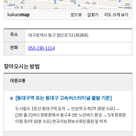
로드뷰
길찾기
지도 크게 보기
주소
대구광역시 동구 첨단로 53 (41068)
전화
053-230-1114
찾아오시는 방법
대중교통
[동대구역 또는 동대구 고속버스터미널 출발 기준]
도시철도 1호선 동대구역 승차 → 안심역 도착(약 20분 소요) →
[1번 출구]버스정류장에서 동구4-1번 노선버스 환승 → 5개 정류장
이동 후(약 10분 소요) 한국지능정보사회진흥원 앞 하차