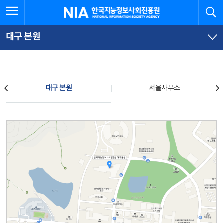
본
전
전체메뉴 열기
검
한국지능정보사회진흥원
문
체
바
메
로
뉴
가
바
대구 본원
기
로
가
기
찾아오시는 길
대구 본원
서울사무소
대구 본원