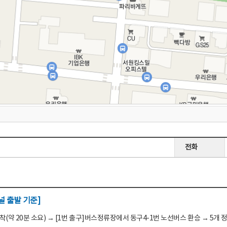
전화
 출발 기준]
(약 20분 소요) → [1번 출구]버스정류장에서 동구4-1번 노선버스 환승 → 5개