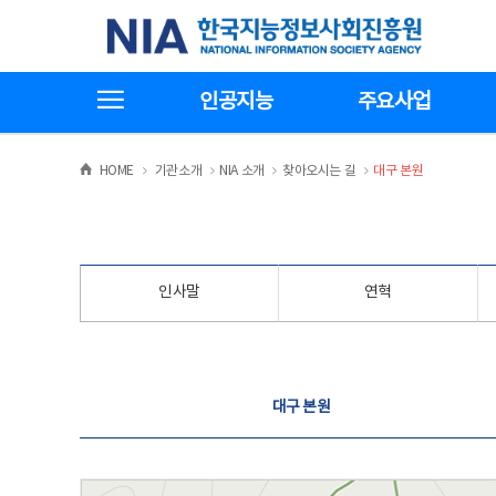
본
전
한국지능정보사회진흥원
문
체
바
메
로
뉴
가
바
전체메뉴보기
기
로
인공지능
주요사업
가
기
>
>
>
>
HOME
기관소개
NIA 소개
찾아오시는 길
대구 본원
인사말
연혁
찾아오시는 길
대구 본원
대구 본원