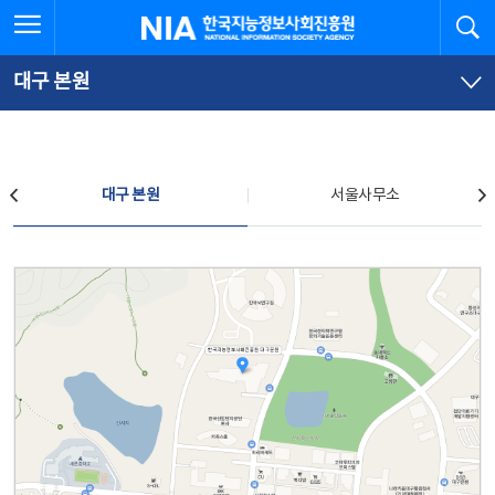
본
전
전체메뉴 열기
검
한국지능정보사회진흥원
문
체
바
메
로
뉴
가
바
대구 본원
기
로
가
기
찾아오시는 길
대구 본원
서울사무소
대구 본원