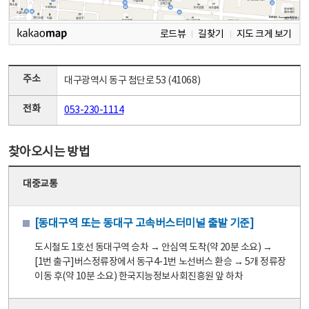
로드뷰
길찾기
지도 크게 보기
주소
대구광역시 동구 첨단로 53 (41068)
전화
053-230-1114
찾아오시는 방법
대중교통
[동대구역 또는 동대구 고속버스터미널 출발 기준]
도시철도 1호선 동대구역 승차 → 안심역 도착(약 20분 소요) →
[1번 출구]버스정류장에서 동구4-1번 노선버스 환승 → 5개 정류장
이동 후(약 10분 소요) 한국지능정보사회진흥원 앞 하차