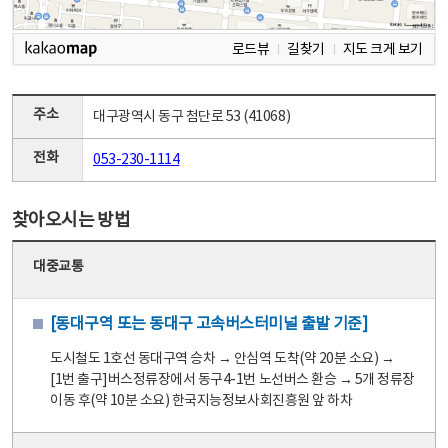
로드뷰
길찾기
지도 크게 보기
주소
대구광역시 동구 첨단로 53 (41068)
전화
053-230-1114
찾아오시는 방법
대중교통
[동대구역 또는 동대구 고속버스터미널 출발 기준]
도시철도 1호선 동대구역 승차 → 안심역 도착(약 20분 소요) →
[1번 출구]버스정류장에서 동구4-1번 노선버스 환승 → 5개 정류장
이동 후(약 10분 소요) 한국지능정보사회진흥원 앞 하차