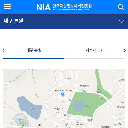
본
전
전체메뉴 열기
검
한국지능정보사회진흥원
문
체
바
메
로
뉴
가
바
대구 본원
기
로
가
기
찾아오시는 길
대구 본원
서울사무소
대구 본원