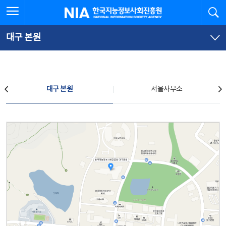
본
전
전체메뉴 열기
검
한국지능정보사회진흥원
문
체
바
메
로
뉴
가
바
대구 본원
기
로
가
기
찾아오시는 길
대구 본원
서울사무소
대구 본원