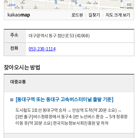
로드뷰
길찾기
지도 크게 보기
주소
대구광역시 동구 첨단로 53 (41068)
전화
053-230-1114
찾아오시는 방법
대중교통
[동대구역 또는 동대구 고속버스터미널 출발 기준]
도시철도 1호선 동대구역 승차 → 안심역 도착(약 20분 소요) →
[1번 출구]버스정류장에서 동구4-1번 노선버스 환승 → 5개 정류장
이동 후(약 10분 소요) 한국지능정보사회진흥원 앞 하차